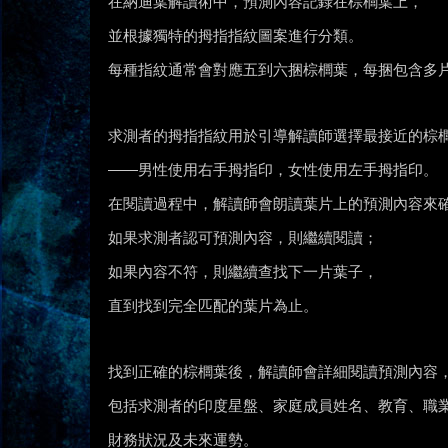
在納迪葉解讀術中，預測內容記錄在棕櫚葉上，
並根據獨特的拇指指紋圖案進行分類。
每種指紋通常會對應五到六捆棕櫚葉，每捆包含多
求測者的拇指指紋用於引導解讀師選擇最接近的棕
——男性使用右手拇指印，女性使用左手拇指印。
在閱讀過程中，解讀師會朗讀葉片上的預測內容來
如果求測者認可預測內容，則繼續閱讀；
如果內容不符，則繼續查找下一片葉子，
直到找到完全匹配的葉片為止。
找到正確的棕櫚葉後，解讀師會詳細閱讀預測內容
包括求測者的印度星盤、家庭成員姓名、教育、職
財務狀況及未來運勢。