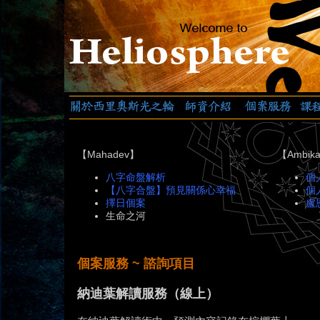
【Mahadev】
【Ambi
八字命盤解析
個
【八字合盤】預見關係心幸福
個
擇日個案
盧
生命之河
個案服務 ~ 諮詢項目
納迪葉解讀服務（線上）