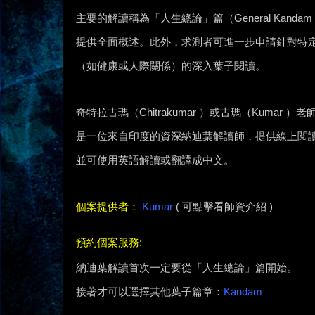
主要的解讀稱為「人生總論」篇（General Kandam
提供全面概述。此外，求測者可進一步申請針對特
（如健康或人際關係）的深入葉子閱讀。
奇特拉古瑪（Chitrakumar ）或古瑪（Kumar ）老
是一位來自印度的資深納迪葉解讀師，提供線上閱
並可使用英語解讀或翻譯成中文。
個案提供者：
Kumar
( 可點擊看師資介紹 )
預約個案服務:
納迪葉解讀首次一定要從「人生總論」篇開始。
接著才可以選擇其他葉子篇章：
Kandam