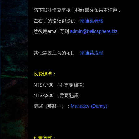
請下載並填寫表格（指紋部分如果不清楚，
左右手的指紋都提供：
納迪葉表格
然後用email 寄到
admin@heliosphere.biz
其他需要注意的項目：
納迪𦳑流程
收費標準：
NT$7,700 （不需要翻譯）
NT$8,800 （需要翻譯）
翻譯（英翻中）：
Mahadev (Danny)
付費方式：